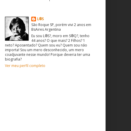
O que sou? Quem sou?
L®S
São Roque SP, porém vivi 2 anos em
BsAires Argentina
Eu sou L®S?, moro em S®Q?, tenho
44 anos? O que mais? 2 Filhos? 1
neto? Aposentado? Quem sou eu? Quem sou não
importa! Sou um mero desconhecido, um mero
coadjuvante nesse mundo! Porque deveria ter uma
biografia?
Ver meu perfil completo