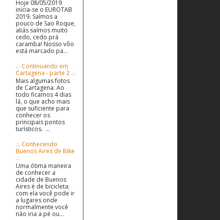
Hoje 08/05/2019
inicia-se o EUROTAB
2019. Saímos a
pouco de Sao Roque,
aliás saímos muito
cedo, cedo prá
caramba! Nosso vôo
está marcado pa...
.:. Continuando em
Cartagena - parte 2 .:.
Mais algumas fotos
de Cartagena. Ao
todo ficamos 4 dias
lá, o que acho mais
que suficiente para
conhecer os
principais pontos
turísticos. ...
.:. Conhecendo
Buenos Aires de Bike
.:.
Uma ótima maneira
de conhecer a
cidade de Buenos
Aires é de bicicleta;
com ela você pode ir
a lugares onde
normalmente você
não iria a pé ou...