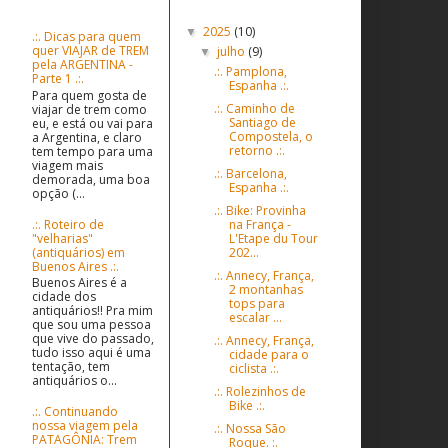
Postagens populares
Postagens Antigas
2025
(10)
▼
.:. Dicas para quem
quer VIAJAR de TREM
julho
(9)
▼
pela ARGENTINA -
.:. Pamplona,
Parte 1 .:.
Espanha .:.
Para quem gosta de
.:. Caminho de
viajar de trem como
Santiago de
eu, e está ou vai para
Compostela, o
a Argentina, e claro
retorno .:.
tem tempo para uma
viagem mais
.:. Barcelona,
demorada, uma boa
Espanha .:.
opção (...
.:. Bike: Provinha
.:. Roteiro de
na França -
"velharias"
L'Etape du Tour
(antiquários) em
202...
Buenos Aires .:.
.:. Annecy, França,
Buenos Aires é a
2 montanhas
cidade dos
tops para
antiquários!! Pra mim
escalar ...
que sou uma pessoa
que vive do passado,
.:. Annecy, França,
tudo isso aqui é uma
cidade para o
tentação, tem
ciclista .:.
antiquários o...
.:. Rolezinhos de
Bike .:.
.:. Continuando
nossa viagem pela
.:. Nossa São
PATAGÔNIA: Trem
Roque. :.