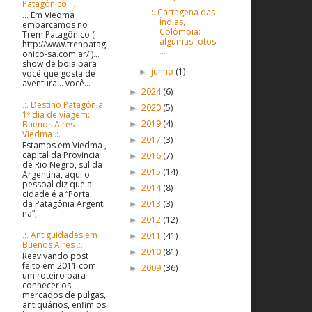
Patagônico .:.
.:. Cartagena das
... Em Viedma
Índias,
embarcamos no
Colômbia:
Trem Patagônico (
algumas fotos
http://www.trenpatag
...
onico-sa.com.ar/ )...
show de bola para
junho
(1)
►
você que gosta de
aventura... você...
2024
(6)
►
.:. Destino Patagônia:
2020
(5)
►
1º dia de viagem:
2019
(4)
Buenos Aires -
►
Viedma .:.
2017
(3)
►
Estamos em Viedma ,
capital da Provincia
2016
(7)
►
de Rio Negro, sul da
2015
(14)
►
Argentina, aqui o
pessoal diz que a
2014
(8)
►
cidade é a “Porta
2013
(3)
da Patagônia Argenti
►
na”,...
2012
(12)
►
.:. Antiguidades em
2011
(41)
►
Buenos Aires .:.
2010
(81)
►
Reavivando post
feito em 2011 com
2009
(36)
►
um roteiro para
conhecer os
mercados de pulgas,
antiquários, enfim os