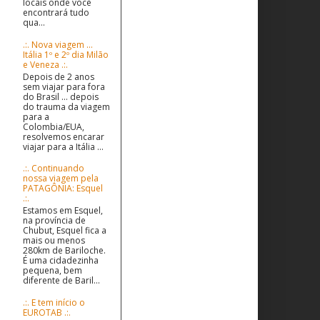
locais onde você
encontrará tudo
qua...
.:. Nova viagem ...
Itália 1º e 2º dia Milão
e Veneza .:.
Depois de 2 anos
sem viajar para fora
do Brasil ... depois
do trauma da viagem
para a
Colombia/EUA,
resolvemos encarar
viajar para a Itália ...
.:. Continuando
nossa viagem pela
PATAGÔNIA: Esquel
.:.
Estamos em Esquel,
na província de
Chubut, Esquel fica a
mais ou menos
280km de Bariloche.
É uma cidadezinha
pequena, bem
diferente de Baril...
.:. E tem início o
EUROTAB .:.