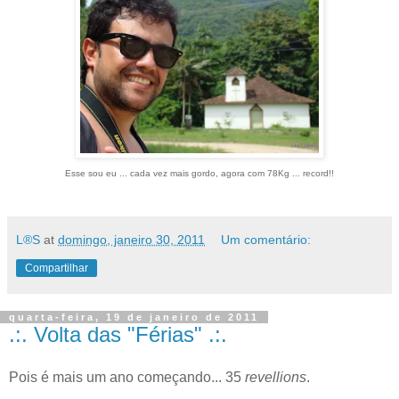
Esse sou eu ... cada vez mais gordo, agora com 78Kg ... record!!
L®S
at
domingo, janeiro 30, 2011
Um comentário:
Compartilhar
quarta-feira, 19 de janeiro de 2011
.:. Volta das "Férias" .:.
Pois é mais um ano começando... 35
revellions
.