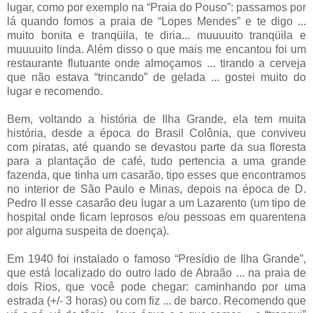
lugar, como por exemplo na “Praia do Pouso”: passamos por
lá quando fomos a praia de “Lopes Mendes” e te digo ...
muito bonita e tranqüila, te diria... muuuuito tranqüila e
muuuuito linda. Além disso o que mais me encantou foi um
restaurante flutuante onde almoçamos ... tirando a cerveja
que não estava “trincando” de gelada ... gostei muito do
lugar e recomendo.
Bem, voltando a história de Ilha Grande, ela tem muita
história, desde a época do Brasil Colônia, que conviveu
com piratas, até quando se devastou parte da sua floresta
para a plantação de café, tudo pertencia a uma grande
fazenda, que tinha um casarão, tipo esses que encontramos
no interior de São Paulo e Minas, depois na época de D.
Pedro II esse casarão deu lugar a um Lazarento (um tipo de
hospital onde ficam leprosos e/ou pessoas em quarentena
por alguma suspeita de doença).
Em 1940 foi instalado o famoso “Presídio de Ilha Grande”,
que está localizado do outro lado de Abraão ... na praia de
dois Rios, que você pode chegar: caminhando por uma
estrada (+/- 3 horas) ou com fiz ... de barco. Recomendo que