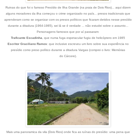
Ruinas do que foi o famoso Presídio de Ilha Grande (na praia de Dois Rios)... aqui dizem
alguns moradores da ilha começou o crime organizado no país... presos tradicionais que
aprenderam como se organizar com os presos políticos que ficaram detidos nesse presídio
durante a ditadura (1964-1985), sei lá se é verdade ... não estudei sobre o assunto...
Personagens famosos que por aí passaram:
Traficante Escadinha
, que numa fuga espetacular fugiu de helicóptero em 1985
Escritor Graciliano Ramos
: que inclusive escreveu um livro sobre sua experiência no
presídio como preso político durante a ditadura Vargas (comprei o livro: Memórias
do Cárcere).
Mais uma panoramica da vila (Dois Rios) onde fica as ruínas do presídio: uma pena que