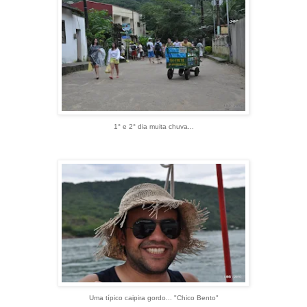
1° e 2° dia muita chuva...
Uma típico caipira gordo... "Chico Bento"