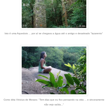
Isto é uma Aqueduto ... por aí se chegava a água até o antigo e desativado "lazarento"
Como diria Vinicius de Moraes: "Tem dias que eu fico pensando na vida ... e sinceramente
não vejo saída..."