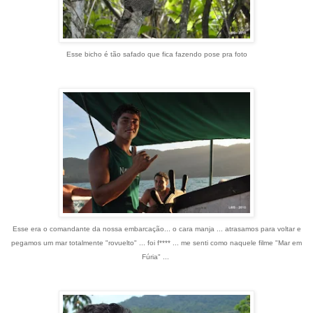
Esse bicho é tão safado que fica fazendo pose pra foto
Esse era o comandante da nossa embarcação... o cara manja ... atrasamos para voltar e
pegamos um mar totalmente "rovuelto" ... foi f**** ... me senti como naquele filme "Mar em
Fúria" ...