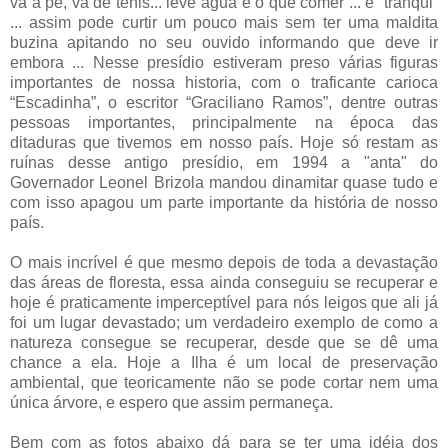
vá a pé, vá de tênis... leve água e o que comer ... e “tranqui”
... assim pode curtir um pouco mais sem ter uma maldita
buzina apitando no seu ouvido informando que deve ir
embora ... Nesse presídio estiveram preso várias figuras
importantes de nossa historia, com o traficante carioca
“Escadinha”, o escritor “Graciliano Ramos”, dentre outras
pessoas importantes, principalmente na época das
ditaduras que tivemos em nosso país. Hoje só restam as
ruínas desse antigo presídio, em 1994 a "anta" do
Governador Leonel Brizola mandou dinamitar quase tudo e
com isso apagou um parte importante da história de nosso
país.
O mais incrível é que mesmo depois de toda a devastação
das áreas de floresta, essa ainda conseguiu se recuperar e
hoje é praticamente imperceptível para nós leigos que ali já
foi um lugar devastado; um verdadeiro exemplo de como a
natureza consegue se recuperar, desde que se dê uma
chance a ela. Hoje a Ilha é um local de preservação
ambiental, que teoricamente não se pode cortar nem uma
única árvore, e espero que assim permaneça.
Bem com as fotos abaixo dá para se ter uma idéia dos