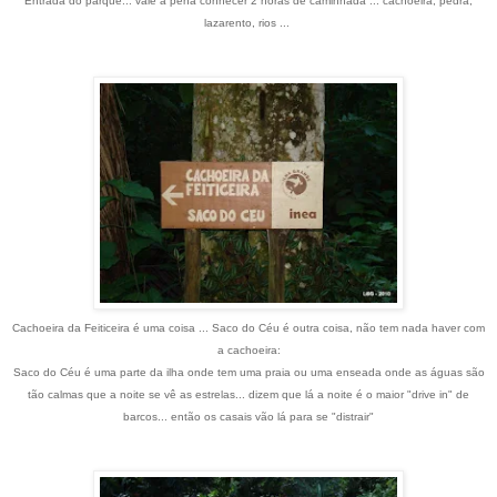
Entrada do parque... vale a pena conhecer 2 horas de caminhada ... cachoeira, pedra,
lazarento, rios ...
Cachoeira da Feiticeira é uma coisa ... Saco do Céu é outra coisa, não tem nada haver com
a cachoeira:
Saco do Céu é uma parte da ilha onde tem uma praia ou uma enseada onde as águas são
tão calmas que a noite se vê as estrelas... dizem que lá a noite é o maior "drive in" de
barcos... então os casais vão lá para se "distrair"