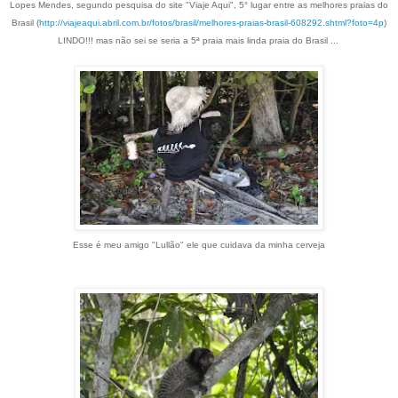
Lopes Mendes, segundo pesquisa do site "Viaje Aqui", 5° lugar entre as melhores praias do
Brasil (
http://viajeaqui.abril.com.br/fotos/brasil/melhores-praias-brasil-608292.shtml?foto=4p
)
LINDO!!! mas não sei se seria a 5ª praia mais linda praia do Brasil ...
Esse é meu amigo "Lullão" ele que cuidava da minha cerveja