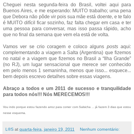
Cheguei nesta segunda-feira do Brasil, voltei aqui para
Buenos Aires, e me esperando: MUITO trabalho; uma pena
que Debora não pôde vir pois sua mãe está doente, e te falo
é MUITO difícil ficar sozinho, faz falta chegar em casa e ter
uma pessoa para conversar, mas isso passa rápido, acho
que no final da semana que vem ela está de volta.
Vamos ver se crio coragem e coloco alguns
posts
aqui:
complementando a viagem a Salta (Argentina) que fizemos
no natal e a viagem que fizemos no Brasil a “Ilha Grande”
(no RJ), um lugar sensacional que merece ser conhecido
em pelo menos 1 semaninha, menos que isso... esquece...
bem depois escrevo detalhes sobre essas viagens.
Abraço a todos e um 2011 de sucesso e tranquilidade
para todos nós!!! Nós MERECEMOS!!!
Vou indo porque estou fazendo arroz para comer com Salsicha ... já fazem 3 dias que estou
nesse esquema.
L®S
at
quarta-feira, janeiro 19, 2011
Nenhum comentário: