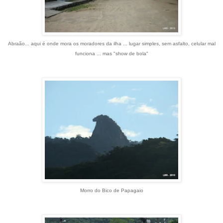
Abraão... aqui é onde mora os moradores da ilha ... lugar simples, sem asfalto, celular mal
funciona ... mas "show de bola"
Morro do Bico de Papagaio