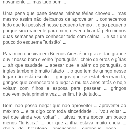
novamente .... mas tudo bem ...
Uma pena que parte dessas minhas férias choveu ... mas
mesmo assim não deixamos de aproveitar ... conhecemos
tudo que foi possível nesse pequeno tempo ... digo pequeno
porque sinceramente para mim, deveria ficar lá pelo menos
duas semanas para conhecer tudo com calma ... e sair um
pouco do esquema "turistão" ...
Para mim que vivo em Buenos Aires é um prazer tão grande
ouvir nosso bom e velho "português", cheio de erros e gírias
... ah que saudade ... apesar que lá além do português, o
ingles também é muito falado ... o que tem de gringo nesse
lugar não está escrito ... gringos que se estabeleceram lá,
gringos que conheceram o lugar a muitos anos atrás e hoje
voltam com filhos e esposa para passear ... gringos
que vem pela primeira vez ... enfim, há de tudo...
Bem, não posso negar que não aproveitei ... aproveitei ao
máximo ... e te digo com toda sinceridade ... "vou voltar ...
sei que ainda vou voltar" ... talvez numa época um pouco
menos "turística" ... por que a ilha estava muito cheia ...
cheia de brasileiro, americanos, europeus eeee .....