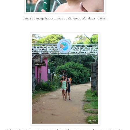
panca de mergulhador ... mas de tão gordo afundava no mar...