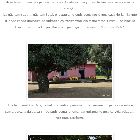
demoliram, podiam ter preservado, esse local tem uma grande história que merecia mais
atenção.
Lá não tem nada ... não tem hotel, o restaurante onde comemos é uma casa de família que
quando chega um barco de turístas eles transformam em restaurante. Enfim ... se procura
luxo... nem perca tempo. Como sempre digo... para mim foi "Show de Bola".
Uma bar... em Dois Rios, pertinho do antigo presídio ... Sensacional ... pena que estava
com a porcaria da barca e não pude sentar e tomar tranquilamente uma cerveja gelada ...
fica para a próxima