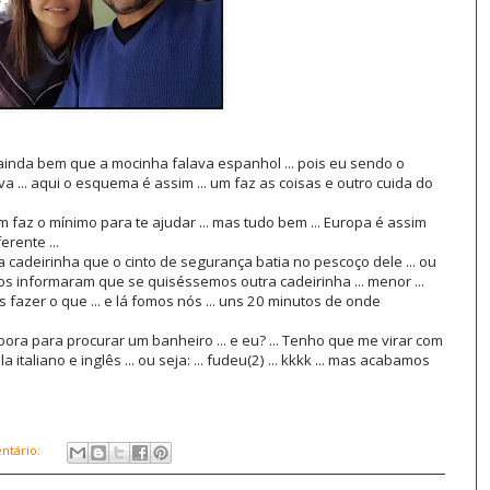
ainda bem que a mocinha falava espanhol ... pois eu sendo o
a ... aqui o esquema é assim ... um faz as coisas e outro cuida do
ém faz o mínimo para te ajudar ... mas tudo bem ... Europa é assim
erente ...
a cadeirinha que o cinto de segurança batia no pescoço dele ... ou
 nos informaram que se quiséssemos outra cadeirinha ... menor ...
as fazer o que ... e lá fomos nós ... uns 20 minutos de onde
bora para procurar um banheiro ... e eu? ... Tenho que me virar com
 italiano e inglês ... ou seja: ... fudeu(2) ... kkkk ... mas acabamos
ntário: