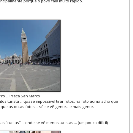
incipalmente porque o povo fala muito rápido.
ro ... Praça San Marco
muitos turista ... quase impossível tirar fotos, na foto acima acho que
que as outas fotos ... só se vê gente... e mais gente.
s "ruelas" ... onde se vê menos turistas ... (um pouco difícil)