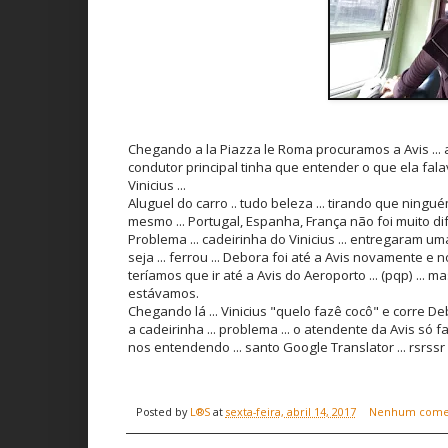
Chegando a la Piazza le Roma procuramos a Avis ... 
condutor principal tinha que entender o que ela falav
Vinicius ...
Aluguel do carro .. tudo beleza ... tirando que ningu
mesmo ... Portugal, Espanha, França não foi muito dif
Problema ... cadeirinha do Vinicius ... entregaram um
seja ... ferrou ... Debora foi até a Avis novamente e
teríamos que ir até a Avis do Aeroporto ... (pqp) ... m
estávamos.
Chegando lá ... Vinicius "quelo fazê cocô" e corre De
a cadeirinha ... problema ... o atendente da Avis só fala
nos entendendo ... santo Google Translator ... rsrssr
Posted by
L®S
at
sexta-feira, abril 14, 2017
Nenhum come