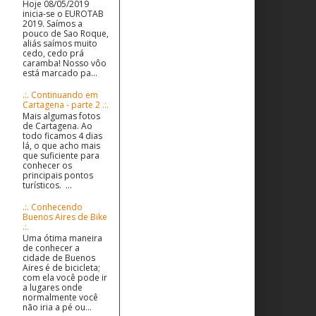
Hoje 08/05/2019
inicia-se o EUROTAB
2019. Saímos a
pouco de Sao Roque,
aliás saímos muito
cedo, cedo prá
caramba! Nosso vôo
está marcado pa...
.:. Continuando em
Cartagena - parte 2 .:.
Mais algumas fotos
de Cartagena. Ao
todo ficamos 4 dias
lá, o que acho mais
que suficiente para
conhecer os
principais pontos
turísticos. ...
.:. Conhecendo
Buenos Aires de Bike
.:.
Uma ótima maneira
de conhecer a
cidade de Buenos
Aires é de bicicleta;
com ela você pode ir
a lugares onde
normalmente você
não iria a pé ou...