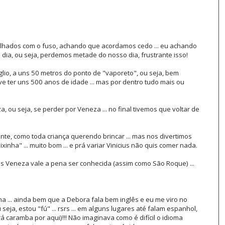
alhados com o fuso, achando que acordamos cedo ... eu achando
dia, ou seja, perdemos metade do nosso dia, frustrante isso!
io, a uns 50 metros do ponto de "vaporeto", ou seja, bem
e ter uns 500 anos de idade ... mas por dentro tudo mais ou
 ou seja, se perder por Veneza ... no final tivemos que voltar de
te, como toda criança querendo brincar ... mas nos divertimos
inha" ... muito bom ... e prá variar Vinicius não quis comer nada.
mas Veneza vale a pena ser conhecida (assim como São Roque) ...
ema ... ainda bem que a Debora fala bem inglês e eu me viro no
seja, estou "fú" ... rsrs ... em alguns lugares até falam espanhol,
rá caramba por aqui)!!! Não imaginava como é difícil o idioma