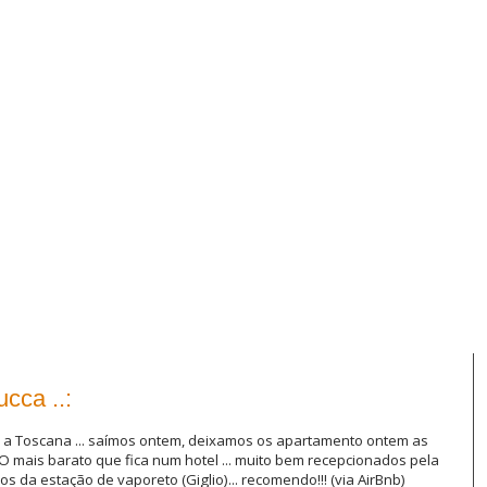
cca ..:
umo a Toscana ... saímos ontem, deixamos os apartamento ontem as
mais barato que fica num hotel ... muito bem recepcionados pela
os da estação de vaporeto (Giglio)... recomendo!!! (via AirBnb)