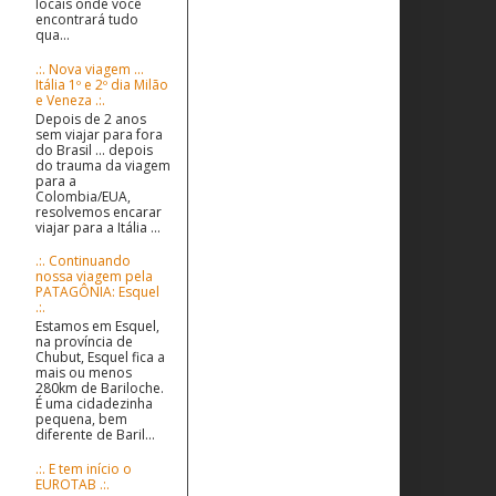
locais onde você
encontrará tudo
qua...
.:. Nova viagem ...
Itália 1º e 2º dia Milão
e Veneza .:.
Depois de 2 anos
sem viajar para fora
do Brasil ... depois
do trauma da viagem
para a
Colombia/EUA,
resolvemos encarar
viajar para a Itália ...
.:. Continuando
nossa viagem pela
PATAGÔNIA: Esquel
.:.
Estamos em Esquel,
na província de
Chubut, Esquel fica a
mais ou menos
280km de Bariloche.
É uma cidadezinha
pequena, bem
diferente de Baril...
.:. E tem início o
EUROTAB .:.