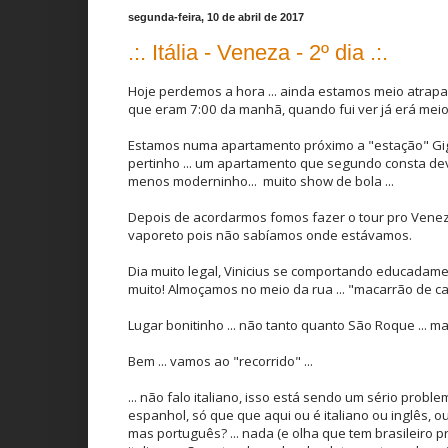
segunda-feira, 10 de abril de 2017
.:. Itália - Veneza - 2º dia .:.
Hoje perdemos a hora ... ainda estamos meio atrap
que eram 7:00 da manhã, quando fui ver já erá meio 
Estamos numa apartamento próximo a "estação" Gigl
pertinho ... um apartamento que segundo consta dev
menos moderninho... muito show de bola ...
Depois de acordarmos fomos fazer o tour pro Veneza,
vaporeto pois não sabíamos onde estávamos.
Dia muito legal, Vinicius se comportando educadamen
muito! Almoçamos no meio da rua ... "macarrão de caix
Lugar bonitinho ... não tanto quanto São Roque ... 
Bem ... vamos ao "recorrido" ...
... não falo italiano, isso está sendo um sério probl
espanhol, só que que aqui ou é italiano ou inglês, ou 
mas português? ... nada (e olha que tem brasileiro p