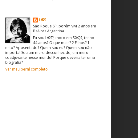
O que sou? Quem sou?
L®S
São Roque SP, porém vivi 2 anos em
BsAires Argentina
Eu sou L®S?, moro em S®Q?, tenho
44 anos? O que mais? 2 Filhos? 1
neto? Aposentado? Quem sou eu? Quem sou não
importa! Sou um mero desconhecido, um mero
coadjuvante nesse mundo! Porque deveria ter uma
biografia?
Ver meu perfil completo