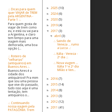
Postagens populares
Postagens Antigas
2025
(10)
►
.:. Dicas para quem
quer VIAJAR de TREM
2024
(6)
►
pela ARGENTINA -
2020
(5)
Parte 1 .:.
►
Para quem gosta de
2019
(4)
►
viajar de trem como
eu, e está ou vai para
2017
(3)
▼
a Argentina, e claro
abril
(3)
▼
tem tempo para uma
.:. Saindo de
viagem mais
Veneza ... rumo
demorada, uma boa
a Lucca ..:
opção (...
.:. Itália - Veneza -
.:. Roteiro de
2º dia .:.
"velharias"
.:. Nova viagem ...
(antiquários) em
Itália 1º e 2º dia
Buenos Aires .:.
Milão e Ven...
Buenos Aires é a
cidade dos
antiquários!! Pra mim
2016
(7)
►
que sou uma pessoa
2015
(14)
que vive do passado,
►
tudo isso aqui é uma
2014
(8)
►
tentação, tem
antiquários o...
2013
(3)
►
2012
(12)
►
.:. Continuando
nossa viagem pela
2011
(41)
►
PATAGÔNIA: Trem