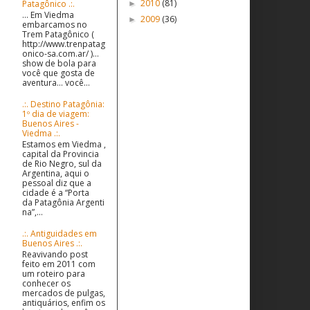
2010
(81)
Patagônico .:.
►
... Em Viedma
2009
(36)
►
embarcamos no
Trem Patagônico (
http://www.trenpatag
onico-sa.com.ar/ )...
show de bola para
você que gosta de
aventura... você...
.:. Destino Patagônia:
1º dia de viagem:
Buenos Aires -
Viedma .:.
Estamos em Viedma ,
capital da Provincia
de Rio Negro, sul da
Argentina, aqui o
pessoal diz que a
cidade é a “Porta
da Patagônia Argenti
na”,...
.:. Antiguidades em
Buenos Aires .:.
Reavivando post
feito em 2011 com
um roteiro para
conhecer os
mercados de pulgas,
antiquários, enfim os