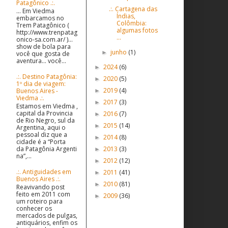
Patagônico .:.
.:. Cartagena das
... Em Viedma
Índias,
embarcamos no
Colômbia:
Trem Patagônico (
algumas fotos
http://www.trenpatag
...
onico-sa.com.ar/ )...
show de bola para
junho
(1)
►
você que gosta de
aventura... você...
2024
(6)
►
.:. Destino Patagônia:
2020
(5)
►
1º dia de viagem:
2019
(4)
Buenos Aires -
►
Viedma .:.
2017
(3)
►
Estamos em Viedma ,
capital da Provincia
2016
(7)
►
de Rio Negro, sul da
2015
(14)
►
Argentina, aqui o
pessoal diz que a
2014
(8)
►
cidade é a “Porta
2013
(3)
da Patagônia Argenti
►
na”,...
2012
(12)
►
.:. Antiguidades em
2011
(41)
►
Buenos Aires .:.
2010
(81)
►
Reavivando post
feito em 2011 com
2009
(36)
►
um roteiro para
conhecer os
mercados de pulgas,
antiquários, enfim os