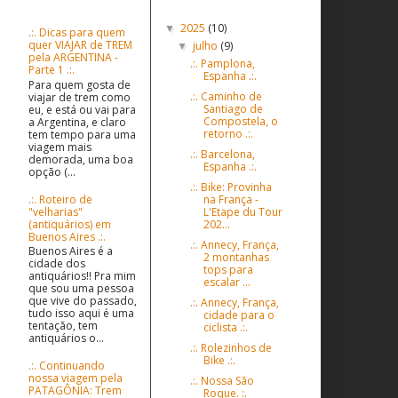
Postagens populares
Postagens Antigas
2025
(10)
▼
.:. Dicas para quem
quer VIAJAR de TREM
julho
(9)
▼
pela ARGENTINA -
.:. Pamplona,
Parte 1 .:.
Espanha .:.
Para quem gosta de
.:. Caminho de
viajar de trem como
Santiago de
eu, e está ou vai para
Compostela, o
a Argentina, e claro
retorno .:.
tem tempo para uma
viagem mais
.:. Barcelona,
demorada, uma boa
Espanha .:.
opção (...
.:. Bike: Provinha
.:. Roteiro de
na França -
"velharias"
L'Etape du Tour
(antiquários) em
202...
Buenos Aires .:.
.:. Annecy, França,
Buenos Aires é a
2 montanhas
cidade dos
tops para
antiquários!! Pra mim
escalar ...
que sou uma pessoa
que vive do passado,
.:. Annecy, França,
tudo isso aqui é uma
cidade para o
tentação, tem
ciclista .:.
antiquários o...
.:. Rolezinhos de
Bike .:.
.:. Continuando
nossa viagem pela
.:. Nossa São
PATAGÔNIA: Trem
Roque. :.