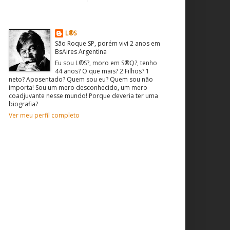
O que sou? Quem sou?
L®S
São Roque SP, porém vivi 2 anos em
BsAires Argentina
Eu sou L®S?, moro em S®Q?, tenho
44 anos? O que mais? 2 Filhos? 1
neto? Aposentado? Quem sou eu? Quem sou não
importa! Sou um mero desconhecido, um mero
coadjuvante nesse mundo! Porque deveria ter uma
biografia?
Ver meu perfil completo