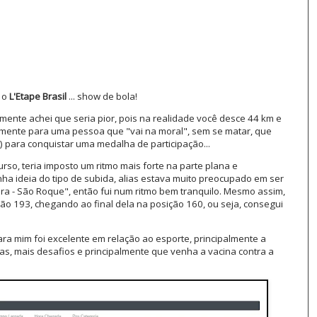
o
L'Etape Brasil
... show de bola!
ramente achei que seria pior, pois na realidade você desce 44 km e
amente para uma pessoa que "vai na moral", sem se matar, que
o) para conquistar uma medalha de participação...
rso, teria imposto um ritmo mais forte na parte plana e
nha ideia do tipo de subida, alias estava muito preocupado em ser
 - São Roque", então fui num ritmo bem tranquilo. Mesmo assim,
ão 193, chegando ao final dela na posição 160, ou seja, consegui
ara mim foi excelente em relação ao esporte, principalmente a
as, mais desafios e principalmente que venha a vacina contra a