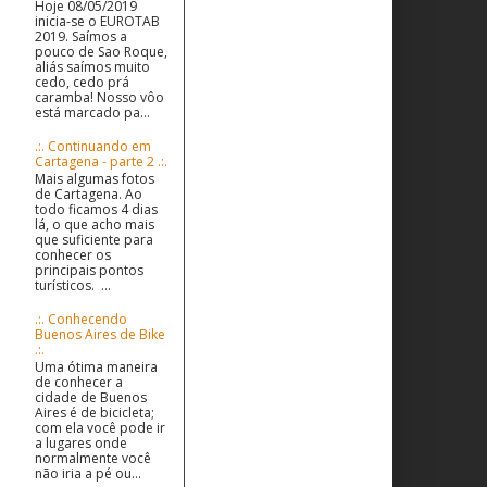
Hoje 08/05/2019
inicia-se o EUROTAB
2019. Saímos a
pouco de Sao Roque,
aliás saímos muito
cedo, cedo prá
caramba! Nosso vôo
está marcado pa...
.:. Continuando em
Cartagena - parte 2 .:.
Mais algumas fotos
de Cartagena. Ao
todo ficamos 4 dias
lá, o que acho mais
que suficiente para
conhecer os
principais pontos
turísticos. ...
.:. Conhecendo
Buenos Aires de Bike
.:.
Uma ótima maneira
de conhecer a
cidade de Buenos
Aires é de bicicleta;
com ela você pode ir
a lugares onde
normalmente você
não iria a pé ou...