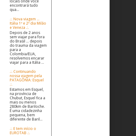
locais onde você
encontrará tudo
qua...
.:. Nova viagem ...
Itália 1º e 2º dia Milão
e Veneza .:.
Depois de 2 anos
sem viajar para fora
do Brasil ... depois
do trauma da viagem
para a
Colombia/EUA,
resolvemos encarar
viajar para a Itália ...
.:. Continuando
nossa viagem pela
PATAGÔNIA: Esquel
.:.
Estamos em Esquel,
na província de
Chubut, Esquel fica a
mais ou menos
280km de Bariloche.
É uma cidadezinha
pequena, bem
diferente de Baril...
.:. E tem início o
EUROTAB .:.