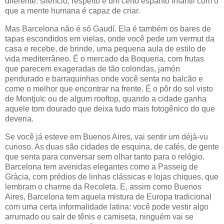
diferente: silêncio, respeito e um certo espanto infantil com o
que a mente humana é capaz de criar.
Mas Barcelona não é só Gaudí. Ela é também os bares de
tapas escondidos em vielas, onde você pede um vermut da
casa e recebe, de brinde, uma pequena aula de estilo de
vida mediterrâneo. É o mercado da Boqueria, com frutas
que parecem exageradas de tão coloridas, jamón
pendurado e barraquinhas onde você senta no balcão e
come o melhor que encontrar na frente. É o pôr do sol visto
de Montjuïc ou de algum rooftop, quando a cidade ganha
aquele tom dourado que deixa tudo mais fotogênico do que
deveria.
Se você já esteve em Buenos Aires, vai sentir um déjà-vu
curioso. As duas são cidades de esquina, de cafés, de gente
que senta para conversar sem olhar tanto para o relógio.
Barcelona tem avenidas elegantes como a Passeig de
Gràcia, com prédios de linhas clássicas e lojas chiques, que
lembram o charme da Recoleta. E, assim como Buenos
Aires, Barcelona tem aquela mistura de Europa tradicional
com uma certa informalidade latina: você pode vestir algo
arrumado ou sair de tênis e camiseta, ninguém vai se