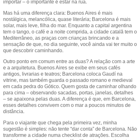
importar – o importante é estar na rua.
Mas há uma diferença clara: Buenos Aires é mais
nostálgica, melancólica, quase literária; Barcelona é mais
solar, mais leve, filha do mar. Enquanto a capital argentina
tem o tango, o café e a noite comprida, a cidade catalã tem o
Mediterrâneo, as praças com crianças brincando e a
sensação de que, no dia seguinte, você ainda vai ter muito o
que descobrir caminhando.
Outro ponto em comum entre as duas? A relação com a arte
e a arquitetura. Buenos Aires se exibe em seus cafés
antigos, livrarias e teatros; Barcelona coloca Gaudí na
vitrine, mas também guarda o passado romano e medieval
em cada pedra do Gótico. Quem gosta de caminhar olhando
para cima – observando sacadas, portas, janelas, detalhes
– se apaixona pelas duas. A diferença é que, em Barcelona,
esses detalhes convivem com o mar a poucos minutos de
distância.
Para o viajante que chega pela primeira vez, minha
sugestão é simples: não tente “dar conta” de Barcelona. Não
transforme a cidade numa checklist de atrações. Escolha