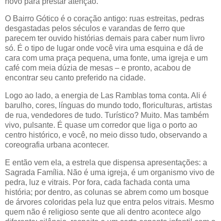
novo para prestar atenção.
O Bairro Gótico é o coração antigo: ruas estreitas, pedras
desgastadas pelos séculos e varandas de ferro que
parecem ter ouvido histórias demais para caber num livro
só. É o tipo de lugar onde você vira uma esquina e dá de
cara com uma praça pequena, uma fonte, uma igreja e um
café com meia dúzia de mesas – e pronto, acabou de
encontrar seu canto preferido na cidade.
Logo ao lado, a energia de Las Ramblas toma conta. Ali é
barulho, cores, línguas do mundo todo, floriculturas, artistas
de rua, vendedores de tudo. Turístico? Muito. Mas também
vivo, pulsante. É quase um corredor que liga o porto ao
centro histórico, e você, no meio disso tudo, observando a
coreografia urbana acontecer.
E então vem ela, a estrela que dispensa apresentações: a
Sagrada Família. Não é uma igreja, é um organismo vivo de
pedra, luz e vitrais. Por fora, cada fachada conta uma
história; por dentro, as colunas se abrem como um bosque
de árvores coloridas pela luz que entra pelos vitrais. Mesmo
quem não é religioso sente que ali dentro acontece algo