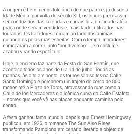
A origem é bem menos folclórica do que parece: já desde a
Idade Média, por volta do século XIII, os touros precisavam
ser conduzidos das fazendas e currais fora da cidade até a
praça onde seriam vendidos e, mais tarde, utilizados nas
touradas. Os tratadores corriam ao lado dos animais,
guiando-os pelas ruas estreitas. Com o tempo, moradores
começaram a correr junto “por diversão” – e o costume
acabou virando espetáculo.
Hoje, o encierro faz parte da Festa de San Fermín, que
acontece todos os anos de 6 a 14 de julho. Todas as
manhãs, às oito em ponto, os touros são soltos na Calle
Santo Domingo e percorrem um trajeto de cerca de 800
metros até a Plaza de Toros, atravessando ruas como a
Calle de los Mercaderes e a icônica curva da Calle Estafeta
– nomes que você vê nas placas enquanto caminha pelo
centro.
A festa ganhou fama mundial depois que Ernest Hemingway
publicou, em 1926, o romance The Sun Also Rises,
transformando Pamplona em cenário literário e objeto de