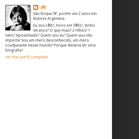
L®S
São Roque SP, porém vivi 2 anos em
BsAires Argentina
Eu sou L®S?, moro em S®Q?, tenho
44 anos? O que mais? 2 Filhos? 1
neto? Aposentado? Quem sou eu? Quem sou não
importa! Sou um mero desconhecido, um mero
coadjuvante nesse mundo! Porque deveria ter uma
biografia?
Ver meu perfil completo