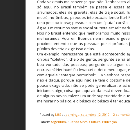
Cada vez mais me convenço que não! Tenho visto a
só aqui, no Brasil também se passa e essas at
arrumados, eles de gravata, elas de traje social,
metrô, no ônibus, pseudos-intelectuais lendo Karl
uma pessoa idosa; pessoas com um "puta" carrão,
água. Em resumos status social ou "intelectual" na
Nós no Brasil entendo que melhoramos muito niss
melhoramos. Aqui em Buenos nem mesmo o govern
próximo, entendo que as pessoas por si próprias j
público deveria exigir isso delas.
Um exemplo interessante que está acontecendo ag
ônibus "coletivo", cheio de gente, pergunte se há
boa vontade das pessoas; pergunte se algum do
entraram? Nenhum! Eu levantei e dei o meu lugar, 
com aquele "sotaque portunhol" ... A Senhora respon
não é daqui, porque aqui não se tem o costume de 
pouco exagerado, não se pode generalizar, e ach
iniciamos algo, coisa que aqui ainda está devendo..
de alguns povos, talvez um ar de superioridade que 
melhorar no básico, e o básico do básico é ter edu
Posted by
L®S
at
domingo, setembro 12, 2010
2 comentá
Labels:
Argentina
,
Buenos Aires
,
Cultura
,
Educação