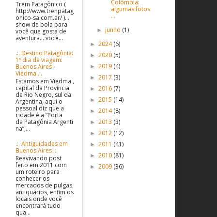
Colômbia:
Trem Patagônico (
algumas fotos
http://www.trenpatag
...
onico-sa.com.ar/ )...
show de bola para
junho
(1)
►
você que gosta de
aventura... você...
2024
(6)
►
.:. Destino Patagônia:
2020
(5)
►
1º dia de viagem:
2019
(4)
Buenos Aires -
►
Viedma .:.
2017
(3)
►
Estamos em Viedma ,
capital da Provincia
2016
(7)
►
de Rio Negro, sul da
2015
(14)
►
Argentina, aqui o
pessoal diz que a
2014
(8)
►
cidade é a “Porta
2013
(3)
da Patagônia Argenti
►
na”,...
2012
(12)
►
.:. Antiguidades em
2011
(41)
►
Buenos Aires .:.
2010
(81)
►
Reavivando post
feito em 2011 com
2009
(36)
►
um roteiro para
conhecer os
mercados de pulgas,
antiquários, enfim os
locais onde você
encontrará tudo
qua...