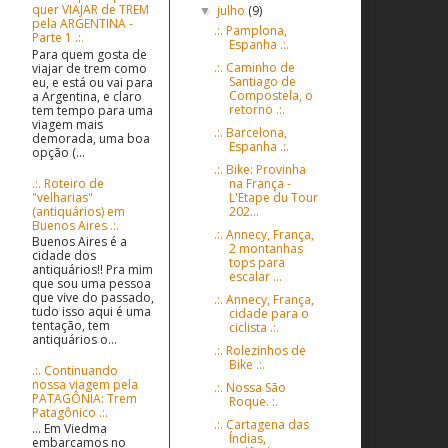
quer VIAJAR de TREM
julho
(9)
▼
pela ARGENTINA -
.:. Pamplona,
Parte 1 .:.
Espanha .:.
Para quem gosta de
.:. Caminho de
viajar de trem como
Santiago de
eu, e está ou vai para
Compostela, o
a Argentina, e claro
retorno .:.
tem tempo para uma
viagem mais
.:. Barcelona,
demorada, uma boa
Espanha .:.
opção (...
.:. Bike: Provinha
.:. Roteiro de
na França -
"velharias"
L'Etape du Tour
(antiquários) em
202...
Buenos Aires .:.
.:. Annecy, França,
Buenos Aires é a
2 montanhas
cidade dos
tops para
antiquários!! Pra mim
escalar ...
que sou uma pessoa
que vive do passado,
.:. Annecy, França,
tudo isso aqui é uma
cidade para o
tentação, tem
ciclista .:.
antiquários o...
.:. Rolezinhos de
Bike .:.
.:. Continuando
nossa viagem pela
.:. Nossa São
PATAGÔNIA: Trem
Roque. :.
Patagônico .:.
.:. Cartagena das
... Em Viedma
Índias,
embarcamos no