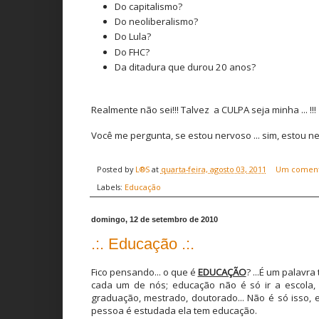
Do capitalismo?
Do neoliberalismo?
Do Lula?
Do FHC?
Da ditadura que durou 20 anos?
Realmente não sei!!! Talvez a CULPA seja minha ... !!!
Você me pergunta, se estou nervoso ... sim, estou ne
Posted by
L®S
at
quarta-feira, agosto 03, 2011
Um coment
Labels:
Educação
domingo, 12 de setembro de 2010
.:. Educação .:.
Fico pensando... o que é
EDUCAÇÃO
? ...É um palavr
cada um de nós; educação não é só ir a escola, ap
graduação, mestrado, doutorado... Não é só isso
pessoa é estudada ela tem educação.