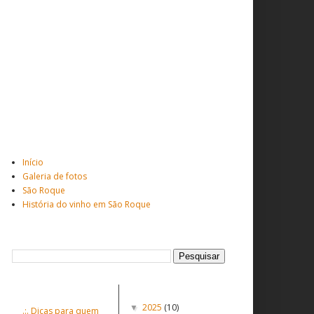
Total de visitantes
Veja mais ...
Início
Galeria de fotos
São Roque
História do vinho em São Roque
Pesquisar este blog
Postagens populares
Postagens Antigas
2025
(10)
▼
.:. Dicas para quem