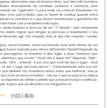
lgumas aberrações aqui em Buenos Aires, que claro não acontece
itudes sinceramente me revoltam; senhores e senhoras, bem
 fumando um "cigarrinho" e para onde vai a bituca? Estudantes no
 Marx e/ou outros títulos, que se fazem de estátua quando entra
 param no semáforo e o que fazem? Arremessam a garrafinha de
da tem haver com a verdadeira educação.
o, ainda estamos a anos luz de ser "1° Mundo", más certamente
o impõe regras que obrigue as pessoas a respeitarem o seu
á deveriam agir com respeito, mas já que não respeito, o poder
ora, nesse instante: estou escrevendo esse texto dentro de um
 algum banco marcado para idosos deficientes? Nada!!! Depende da
s passageiros se levantou e deu lugar a duas senhoras que
e adivinha o que escuto? "Você não é daqui né?" Repondo: "Não",
de: "ahá ... entendi... é por isso que você me deu o lugar... você
se dar o lugar aos mais idosos"... Particularmente acho isso um
o que também nós brasileiros temos muito que melhorar, mas ja
. Isso é um processo evolutivo... não sei o que se passa na cabeca
os impedem de refletir e admitir que precisam evoluir e melhorar,
cação. Espero que um dia todos nos cheguemos lá.
rios: