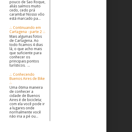
pouco de Sao Roque,
aliás saímos muito
cedo, cedo prá
caramba! Nosso vôo
está marcado pa...
.:. Continuando em
Cartagena - parte 2 .:.
Mais algumas fotos
de Cartagena. Ao
todo ficamos 4 dias
lá, o que acho mais
que suficiente para
conhecer os
principais pontos
turísticos. ...
.:. Conhecendo
Buenos Aires de Bike
.:.
Uma ótima maneira
de conhecer a
cidade de Buenos
Aires é de bicicleta;
com ela você pode ir
a lugares onde
normalmente você
não iria a pé ou...
O que sou? Quem sou?