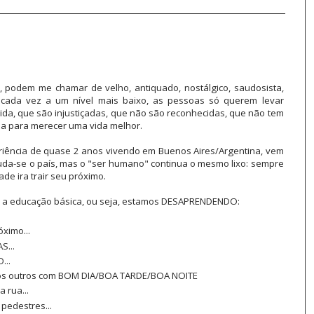
 podem me chamar de velho, antiquado, nostálgico, saudosista,
ada vez a um nível mais baixo, as pessoas só querem levar
ida, que são injustiçadas, que não são reconhecidas, que não tem
 para merecer uma vida melhor.
riência de quase 2 anos vivendo em Buenos Aires/Argentina, vem
da-se o país, mas o "ser humano" continua o mesmo lixo: sempre
de ira trair seu próximo.
os a educação básica, ou seja, estamos DESAPRENDENDO:
ximo...
...
...
s outros com BOM DIA/BOA TARDE/BOA NOITE
 rua...
edestres...