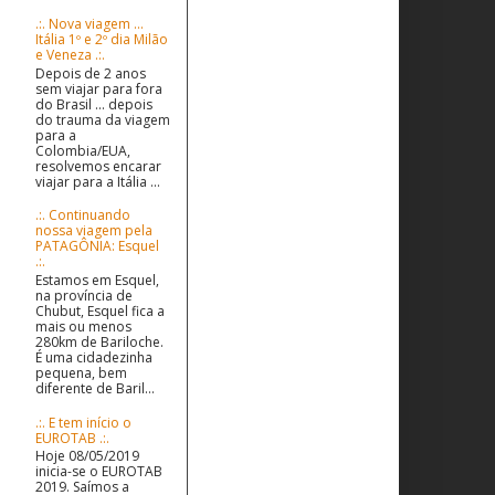
.:. Nova viagem ...
Itália 1º e 2º dia Milão
e Veneza .:.
Depois de 2 anos
sem viajar para fora
do Brasil ... depois
do trauma da viagem
para a
Colombia/EUA,
resolvemos encarar
viajar para a Itália ...
.:. Continuando
nossa viagem pela
PATAGÔNIA: Esquel
.:.
Estamos em Esquel,
na província de
Chubut, Esquel fica a
mais ou menos
280km de Bariloche.
É uma cidadezinha
pequena, bem
diferente de Baril...
.:. E tem início o
EUROTAB .:.
Hoje 08/05/2019
inicia-se o EUROTAB
2019. Saímos a