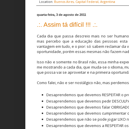
Location:
Buenos Aires, Capital Federal, Argentina
quarta-feira, 3 de agosto de 2011
.:. Assim tá difícil !!! .:.
Cada dia que passa descreio mais no ser humano,
mas percebo que a educação das pessoas esta c
vantagem em tudo, e o pior: só sabem reclamar da v
oportunidade, porém essas mesmas não fazem nada
Isso não e somente no Brasil não, essa minha expe
me mostrando a cada dia, que muda-se o idioma, mu
que possa vai se aproveitar e na primeira oportunida
Como falei, não e ser nostálgico não, mas perdem
Desaprendemos que devemos RESPEITAR o pró
Desaprendemos que devemos pedir DESCULPAS
Desaprendemos que devemos falar OBRIGADO
Desaprendemos que devemos cumprimentar o
Desaprendemos que não se pode jogar LIXO na
Desaprendemos que devemos a RESPEITAR os p