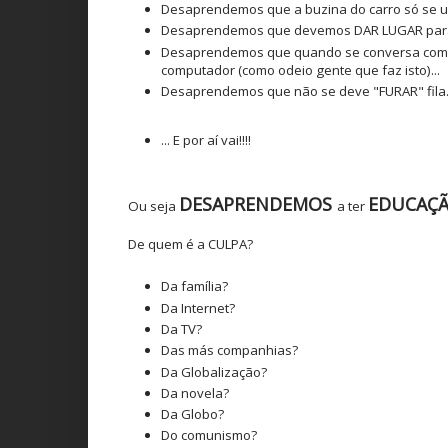
Desaprendemos que a buzina do carro só se u
Desaprendemos que devemos DAR LUGAR para o
Desaprendemos que quando se conversa com 
computador (como odeio gente que faz isto)...
Desaprendemos que não se deve "FURAR" fila..
... E por aí vai!!!!
DESAPRENDEMOS
EDUCAÇ
Ou seja
a ter
De quem é a CULPA?
Da família?
Da Internet?
Da TV?
Das más companhias?
Da Globalização?
Da novela?
Da Globo?
Do comunismo?