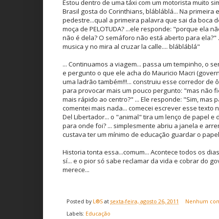
Estou dentro de uma táxi com um motorista muito sim
Brasil gosta do Corinthians, blábláblá... Na primeira
pedestre...qual a primeira palavra que sai da boca 
moça de PELOTUDA? ...ele responde: "porque ela não 
não é dela? O semáforo não está aberto para ela?" 
musica y no mira al cruzar la calle.... blábláblá"
... Continuamos a viagem... passa um tempinho, o s
e pergunto o que ele acha do Mauricio Macri (governa
uma ladrão também!!!... construiu esse corredor de ô
para provocar mais um pouco pergunto: "mas não f
mais rápido ao centro?" ... Ele responde: "Sim, mas
comentei mais nada... comecei escrever esse texto n
Del Libertador... o "animal" tira um lenço de papel e 
para onde foi? ... simplesmente abriu a janela e ar
custava ter um mínimo de educação guardar o papelz
Historia tonta essa...comum... Acontece todos os d
sí... e o pior só sabe reclamar da vida e cobrar do go
merece...
Posted by
L®S
at
sexta-feira, agosto 26, 2011
Nenhum com
Labels:
Educação