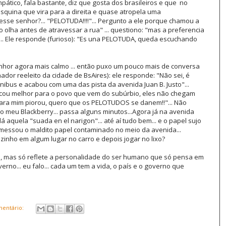
pático, fala bastante, diz que gosta dos brasileiros e que no
 esquina que vira para a direita e quase atropela uma
desse senhor?... "PELOTUDA!!!!"... Pergunto a ele porque chamou a
olha antes de atravessar a rua" ... questiono: "mas a preferencia
... Ele responde (furioso): "Es una PELOTUDA, queda escuchando
enhor agora mais calmo ... então puxo um pouco mais de conversa
dor reeleito da cidade de BsAires): ele responde: "Não sei, é
nibus e acabou com uma das pista da avenida Juan B. Justo"...
icou melhor para o povo que vem do subúrbio, eles não chegam
 para mim piorou, quero que os PELOTUDOS se danem!!"... Não
o meu Blackberry... passa alguns minutos...Agora já na avenida
dá aquela "suada en el narigon"... até aí tudo bem... e o papel sujo
remessou o maldito papel contaminado no meio da avenida...
inho em algum lugar no carro e depois jogar no lixo?
ias, mas só reflete a personalidade do ser humano que só pensa em
verno... eu falo... cada um tem a vida, o país e o governo que
entário: