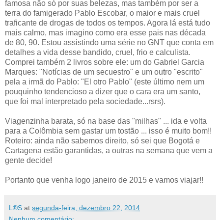
famosa não só por suas belezas, mas também por ser a
terra do famigerado Pablo Escobar, o maior e mais cruel
traficante de drogas de todos os tempos. Agora lá está tudo
mais calmo, mas imagino como era esse pais nas década
de 80, 90. Estou assistindo uma série no GNT que conta em
detalhes a vida desse bandido, cruel, frio e calculista.
Comprei também 2 livros sobre ele: um do Gabriel Garcia
Marques: "Notícias de um secuestro" e um outro "escrito"
pela a irmã do Pablo: "El otro Pablo" (este último nem um
pouquinho tendencioso a dizer que o cara era um santo,
que foi mal interpretado pela sociedade...rsrs).
Viagenzinha barata, só na base das "milhas" ... ida e volta
para a Colômbia sem gastar um tostão ... isso é muito bom!!
Roteiro: ainda não sabemos direito, só sei que Bogotá e
Cartagena estão garantidas, a outras na semana que vem a
gente decide!
Portanto que venha logo janeiro de 2015 e vamos viajar!!
L®S
at
segunda-feira, dezembro 22, 2014
Nenhum comentário: