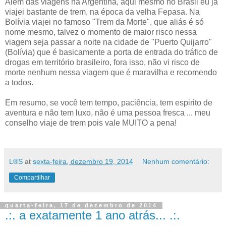
Além das viagens na Argentina, aqui mesmo no Brasil eu já
viajei bastante de trem, na época da velha Fepasa. Na
Bolívia viajei no famoso "Trem da Morte", que aliás é só
nome mesmo, talvez o momento de maior risco nessa
viagem seja passar a noite na cidade de "Puerto Quijarro"
(Bolívia) que é basicamente a porta de entrada do tráfico de
drogas em território brasileiro, fora isso, não vi risco de
morte nenhum nessa viagem que é maravilha e recomendo
a todos.
Em resumo, se você tem tempo, paciência, tem espirito de
aventura e não tem luxo, não é uma pessoa fresca ... meu
conselho viaje de trem pois vale MUITO a pena!
L®S
at
sexta-feira, dezembro 19, 2014
Nenhum comentário:
Compartilhar
quarta-feira, 17 de dezembro de 2014
.:. a exatamente 1 ano atrás... .:.