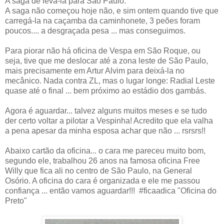
A saga de levá-la para São Paulo:
A saga não começou hoje não, e sim ontem quando tive que
carregá-la na caçamba da caminhonete, 3 peões foram
poucos.... a desgraçada pesa ... mas conseguimos.
Para piorar não há oficina de Vespa em São Roque, ou
seja, tive que me deslocar até a zona leste de São Paulo,
mais precisamente em Artur Alvim para deixá-la no
mecânico. Nada contra ZL, mas o lugar longe: Radial Leste
quase até o final ... bem próximo ao estádio dos gambás.
Agora é aguardar... talvez alguns muitos meses e se tudo
der certo voltar a pilotar a Vespinha! Acredito que ela valha
a pena apesar da minha esposa achar que não ... rsrsrs!!
Abaixo cartão da oficina... o cara me pareceu muito bom,
segundo ele, trabalhou 26 anos na famosa oficina Free
Willy que fica ali no centro de São Paulo, na General
Osório. A oficina do cara é organizada e ele me passou
confiança ... então vamos aguardar!!! #ficaadica "Oficina do
Preto"