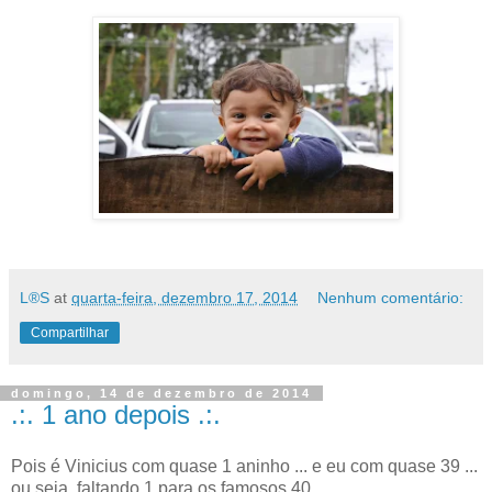
L®S
at
quarta-feira, dezembro 17, 2014
Nenhum comentário:
Compartilhar
domingo, 14 de dezembro de 2014
.:. 1 ano depois .:.
Pois é Vinicius com quase 1 aninho ... e eu com quase 39 ...
ou seja, faltando 1 para os famosos 40.