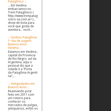
Patagônico .:.
... Em Viedma
embarcamos no
Trem Patagônico (
http://www.trenpatag
onico-sa.com.ar/ )...
show de bola para
você que gosta de
aventura... você...
.:. Destino Patagônia:
1º dia de viagem:
Buenos Aires -
Viedma .:.
Estamos em Viedma ,
capital da Provincia
de Rio Negro, sul da
Argentina, aqui o
pessoal diz que a
cidade é a “Porta
da Patagônia Argenti
na”,...
.:. Antiguidades em
Buenos Aires .:.
Reavivando post
feito em 2011 com
um roteiro para
conhecer os
mercados de pulgas,
antiquários, enfim os