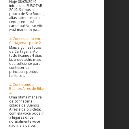
Hoje 08/05/2019
inicia-se o EUROTAB
2019. Saímos a
pouco de Sao Roque,
aliás saímos muito
cedo, cedo prá
caramba! Nosso vôo
está marcado pa...
.:. Continuando em
Cartagena - parte 2 .:.
Mais algumas fotos
de Cartagena. Ao
todo ficamos 4 dias
lá, o que acho mais
que suficiente para
conhecer os
principais pontos
turísticos. ...
.:. Conhecendo
Buenos Aires de Bike
.:.
Uma ótima maneira
de conhecer a
cidade de Buenos
Aires é de bicicleta;
com ela você pode ir
a lugares onde
normalmente você
não iria a pé ou...