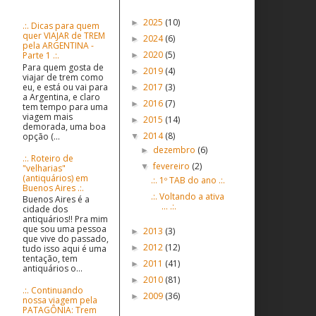
Postagens populares
Postagens Antigas
2025
(10)
►
.:. Dicas para quem
quer VIAJAR de TREM
2024
(6)
►
pela ARGENTINA -
2020
(5)
Parte 1 .:.
►
Para quem gosta de
2019
(4)
►
viajar de trem como
eu, e está ou vai para
2017
(3)
►
a Argentina, e claro
2016
(7)
►
tem tempo para uma
viagem mais
2015
(14)
►
demorada, uma boa
2014
(8)
opção (...
▼
dezembro
(6)
►
.:. Roteiro de
fevereiro
(2)
▼
"velharias"
(antiquários) em
.:. 1º TAB do ano .:.
Buenos Aires .:.
.:. Voltando a ativa
Buenos Aires é a
... .:.
cidade dos
antiquários!! Pra mim
que sou uma pessoa
2013
(3)
►
que vive do passado,
2012
(12)
tudo isso aqui é uma
►
tentação, tem
2011
(41)
►
antiquários o...
2010
(81)
►
.:. Continuando
2009
(36)
►
nossa viagem pela
PATAGÔNIA: Trem