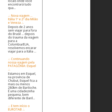
locais onde você
encontrará tudo
qua...
.:. Nova viagem ...
Itália 1º e 2º dia Milão
e Veneza .:.
Depois de 2 anos
sem viajar para fora
do Brasil ... depois
do trauma da viagem
para a
Colombia/EUA,
resolvemos encarar
viajar para a Itália ...
.:. Continuando
nossa viagem pela
PATAGÔNIA: Esquel
.:.
Estamos em Esquel,
na província de
Chubut, Esquel fica a
mais ou menos
280km de Bariloche.
É uma cidadezinha
pequena, bem
diferente de Baril...
.:. E tem início o
EUROTAB .:.