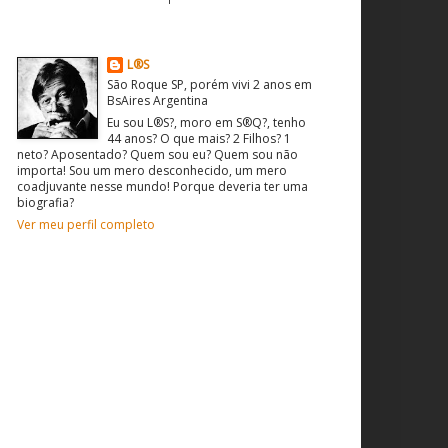
O que sou? Quem sou?
L®S
São Roque SP, porém vivi 2 anos em
BsAires Argentina
Eu sou L®S?, moro em S®Q?, tenho
44 anos? O que mais? 2 Filhos? 1
neto? Aposentado? Quem sou eu? Quem sou não
importa! Sou um mero desconhecido, um mero
coadjuvante nesse mundo! Porque deveria ter uma
biografia?
Ver meu perfil completo