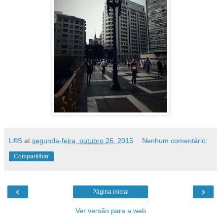
L®S
at
segunda-feira, outubro 26, 2015
Nenhum comentário:
Compartilhar
‹
›
Página inicial
Ver versão para a web