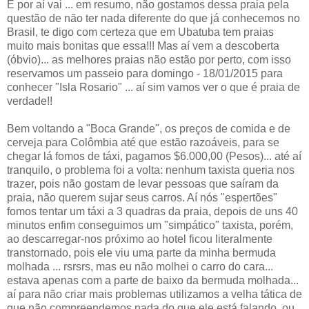
E por aí vai ... em resumo, não gostamos dessa praia pela
questão de não ter nada diferente do que já conhecemos no
Brasil, te digo com certeza que em Ubatuba tem praias
muito mais bonitas que essa!!! Mas aí vem a descoberta
(óbvio)... as melhores praias não estão por perto, com isso
reservamos um passeio para domingo - 18/01/2015 para
conhecer "Isla Rosario" ... aí sim vamos ver o que é praia de
verdade!!
Bem voltando a "Boca Grande", os preços de comida e de
cerveja para Colômbia até que estão razoáveis, para se
chegar lá fomos de táxi, pagamos $6.000,00 (Pesos)... até aí
tranquilo, o problema foi a volta: nenhum taxista queria nos
trazer, pois não gostam de levar pessoas que saíram da
praia, não querem sujar seus carros. Aí nós "espertões"
fomos tentar um táxi a 3 quadras da praia, depois de uns 40
minutos enfim conseguimos um "simpático" taxista, porém,
ao descarregar-nos próximo ao hotel ficou literalmente
transtornado, pois ele viu uma parte da minha bermuda
molhada ... rsrsrs, mas eu não molhei o carro do cara...
estava apenas com a parte de baixo da bermuda molhada...
aí para não criar mais problemas utilizamos a velha tática de
que não compreendemos nada do que ele está falando, ou