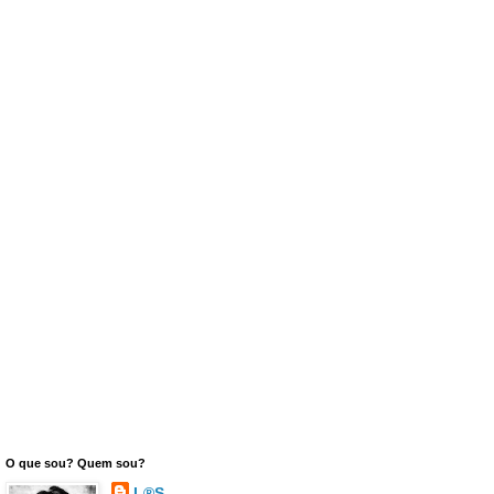
O que sou? Quem sou?
L®S