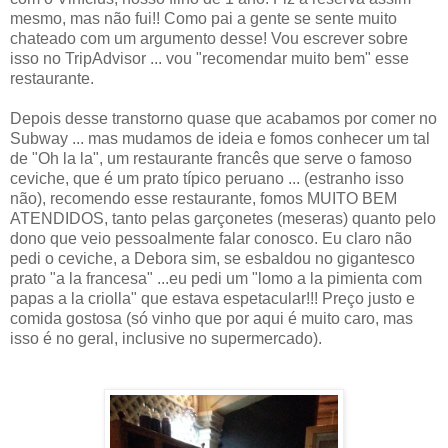
mesmo, mas não fui!! Como pai a gente se sente muito
chateado com um argumento desse! Vou escrever sobre
isso no TripAdvisor ... vou "recomendar muito bem" esse
restaurante.
Depois desse transtorno quase que acabamos por comer no
Subway ... mas mudamos de ideia e fomos conhecer um tal
de "Oh la la", um restaurante francês que serve o famoso
ceviche, que é um prato típico peruano ... (estranho isso
não), recomendo esse restaurante, fomos MUITO BEM
ATENDIDOS, tanto pelas garçonetes (meseras) quanto pelo
dono que veio pessoalmente falar conosco. Eu claro não
pedi o ceviche, a Debora sim, se esbaldou no gigantesco
prato "a la francesa" ...eu pedi um "lomo a la pimienta com
papas a la criolla" que estava espetacular!!! Preço justo e
comida gostosa (só vinho que por aqui é muito caro, mas
isso é no geral, inclusive no supermercado).