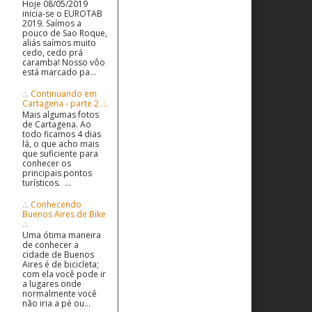
Hoje 08/05/2019
inicia-se o EUROTAB
2019. Saímos a
pouco de Sao Roque,
aliás saímos muito
cedo, cedo prá
caramba! Nosso vôo
está marcado pa...
.:. Continuando em
Cartagena - parte 2 .:.
Mais algumas fotos
de Cartagena. Ao
todo ficamos 4 dias
lá, o que acho mais
que suficiente para
conhecer os
principais pontos
turísticos. ...
.:. Conhecendo
Buenos Aires de Bike
.:.
Uma ótima maneira
de conhecer a
cidade de Buenos
Aires é de bicicleta;
com ela você pode ir
a lugares onde
normalmente você
não iria a pé ou...