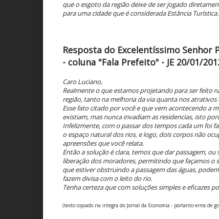
que o esgoto da região deixe de ser jogado diretamen
para uma cidade que é considerada Estância Turística.
Resposta do Excelentíssimo Senhor 
- coluna "Fala Prefeito" - JE 20/01/201
Caro Luciano,
Realmente o que estamos projetando para ser feito na
região, tanto na melhoria da via quanta nos atrativos
Esse fato citado por você e que vem acontecendo a m
existiam, mas nunca invadiam as residencias, isto porq
Infelizmente, com o passar dos tempos cada um foi fa
o espaço natural dos rios, e logo, dois corpos não 
apreensões que você relata.
Então a solução é clara, temos que dar passagem, ou s
liberação dos moradores, permitindo que façamos o s
que estiver obstruindo a passagem das águas, podemo
fazem divisa com o leito do rio.
Tenha certeza que com soluções simples e eficazes p
(texto copiado na integra do Jornal da Economia - portanto erros de g