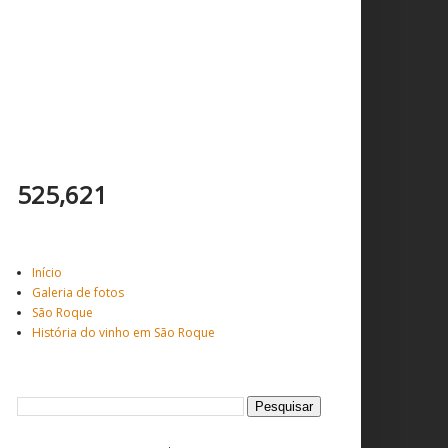
Total de visitantes
525,621
Veja mais ...
Início
Galeria de fotos
São Roque
História do vinho em São Roque
Pesquisar este blog