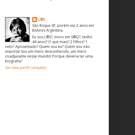
O que sou? Quem sou?
L®S
São Roque SP, porém vivi 2 anos em
BsAires Argentina
Eu sou L®S?, moro em S®Q?, tenho
44 anos? O que mais? 2 Filhos? 1
neto? Aposentado? Quem sou eu? Quem sou não
importa! Sou um mero desconhecido, um mero
coadjuvante nesse mundo! Porque deveria ter uma
biografia?
Ver meu perfil completo