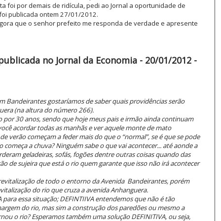
 foi por demais de ridícula, pedi ao Jornal a oportunidade de
" foi publicada ontem 27/01/2012.
o agora que o senhor prefeito me responda de verdade e apresente
publicada no Jornal da Economia - 20/01/2012 -
im Bandeirantes gostaríamos de saber quais providências serão
uera (na altura do número 266).
o por 30 anos, sendo que hoje meus pais e irmão ainda continuam
te você acordar todas as manhãs e ver aquele monte de mato
 de verão começam a feder mais do que o “normal”, se é que se pode
o começa a chuva? Ninguém sabe o que vai acontecer... até aonde a
erderam geladeiras, sofás, fogões dentre outras coisas quando das
ção de sujeira que está o rio quem garante que isso não irá acontecer
vitalização de todo o entorno da Avenida Bandeirantes, porém
vitalização do rio que cruza a avenida Anhanguera.
ara essa situação; DEFINTIIVA entendemos que não é tão
margem do rio, mas sim a construção dos paredões ou mesmo a
ornou o rio? Esperamos também uma solução DEFINITIVA, ou seja,