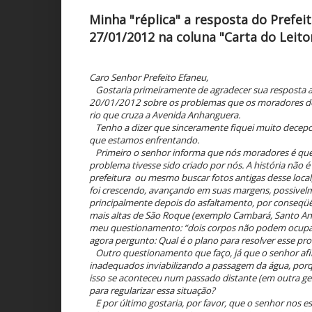
Minha "réplica" a resposta do Prefei
27/01/2012 na coluna "Carta do Leito
Caro Senhor Prefeito Efaneu,
Gostaria primeiramente de agradecer sua resposta a
20/01/2012 sobre os problemas que os moradores do
rio que cruza a Avenida Anhanguera.
Tenho a dizer que sinceramente fiquei muito decep
que estamos enfrentando.
Primeiro o senhor informa que nós moradores é que 
problema tivesse sido criado por nós. A história não 
prefeitura ou mesmo buscar fotos antigas desse loca
foi crescendo, avançando em suas margens, possivel
principalmente depois do asfaltamento, por conseqüê
mais altas de São Roque (exemplo Cambará, Santo Anto
meu questionamento: “dois corpos não podem ocupar
agora pergunto: Qual é o plano para resolver esse pr
Outro questionamento que faço, já que o senhor afi
inadequados inviabilizando a passagem da água, porq
isso se aconteceu num passado distante (em outra g
para regularizar essa situação?
E por último gostaria, por favor, que o senhor nos esc