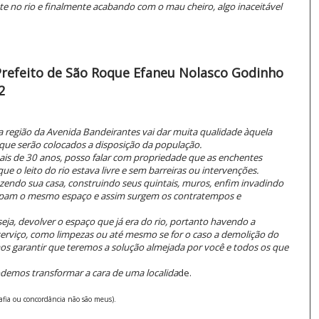
te no rio e finalmente acabando com o mau cheiro, algo inaceitável
Prefeito de São Roque Efaneu Nolasco Godinho
2
 região da Avenida Bandeirantes vai dar muita qualidade àquela
 que serão colocados a disposição da população.
ais de 30 anos, posso falar com propriedade que as enchentes
ue o leito do rio estava livre e sem barreiras ou intervenções.
zendo sua casa, construindo seus quintais, muros, enfim invadindo
ocupam o mesmo espaço e assim surgem os contratempos e
eja, devolver o espaço que já era do rio, portanto havendo a
erviço, como limpezas ou até mesmo se for o caso a demolição do
s garantir que teremos a solução almejada por você e todos os que
odemos transformar a cara de uma localida
de.
rafia ou concordância não são meus).