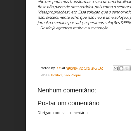
eficazes podemos transformar a cara de uma localidade
frase não passa de uma retórica, pois como o senhor 
“desapropriações”, etc. Essa solução que o senhor info
isso, sinceramente acho que isso não é uma solução, p
jornal na semana passada, esperamos soluções DEFINI
Desde já agradeço muito a sua atenção.
----
Posted by
L®S
at
sábado, janeiro 28, 2012
Labels:
Política
,
São Roque
Nenhum comentário:
Postar um comentário
Obrigado por seu comentário!