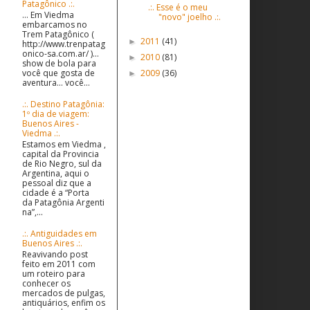
Patagônico .:.
.:. Esse é o meu
... Em Viedma
"novo" joelho .:.
embarcamos no
Trem Patagônico (
2011
(41)
►
http://www.trenpatag
onico-sa.com.ar/ )...
2010
(81)
►
show de bola para
2009
(36)
você que gosta de
►
aventura... você...
.:. Destino Patagônia:
1º dia de viagem:
Buenos Aires -
Viedma .:.
Estamos em Viedma ,
capital da Provincia
de Rio Negro, sul da
Argentina, aqui o
pessoal diz que a
cidade é a “Porta
da Patagônia Argenti
na”,...
.:. Antiguidades em
Buenos Aires .:.
Reavivando post
feito em 2011 com
um roteiro para
conhecer os
mercados de pulgas,
antiquários, enfim os