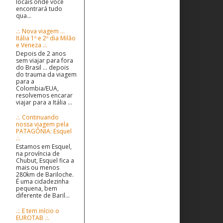
locais onde você
encontrará tudo
qua...
.:. Nova viagem ...
Itália 1º e 2º dia Milão
e Veneza .:.
Depois de 2 anos
sem viajar para fora
do Brasil ... depois
do trauma da viagem
para a
Colombia/EUA,
resolvemos encarar
viajar para a Itália ...
.:. Continuando
nossa viagem pela
PATAGÔNIA: Esquel
.:.
Estamos em Esquel,
na província de
Chubut, Esquel fica a
mais ou menos
280km de Bariloche.
É uma cidadezinha
pequena, bem
diferente de Baril...
.:. E tem início o
EUROTAB .:.