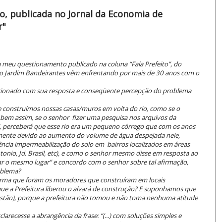
to, publicada no Jornal da Economia de
r"
 meu questionamento publicado na coluna “Fala Prefeito”, do
 Jardim Bandeirantes vêm enfrentando por mais de 30 anos com o
cionado com sua resposta e conseqüente percepção do problema
construímos nossas casas/muros em volta do rio, como se o
é bem assim, se o senhor fizer uma pesquisa nos arquivos da
l, perceberá que esse rio era um pequeno córrego que com os anos
mente devido ao aumento do volume de água despejada nele,
ncia impermeabilização do solo em bairros localizados em áreas
nio, Jd. Brasil, etc), e como o senhor mesmo disse em resposta ao
 o mesmo lugar” e concordo com o senhor sobre tal afirmação,
oblema?
rma que foram os moradores que construíram em locais
ue a Prefeitura liberou o alvará de construção? E suponhamos que
estão), porque a prefeitura não tomou e não toma nenhuma atitude
larecesse a abrangência da frase: “(...) com soluções simples e