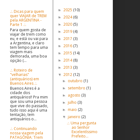
Postagens populares
Postagens Antigas
2025
(10)
►
.:. Dicas para quem
quer VIAJAR de TREM
2024
(6)
►
pela ARGENTINA -
2020
(5)
Parte 1 .:.
►
Para quem gosta de
2019
(4)
►
viajar de trem como
eu, e está ou vai para
2017
(3)
►
a Argentina, e claro
2016
(7)
►
tem tempo para uma
viagem mais
2015
(14)
►
demorada, uma boa
2014
(8)
opção (...
►
2013
(3)
►
.:. Roteiro de
"velharias"
2012
(12)
▼
(antiquários) em
outubro
(1)
►
Buenos Aires .:.
setembro
(1)
Buenos Aires é a
►
cidade dos
agosto
(3)
►
antiquários!! Pra mim
que sou uma pessoa
julho
(3)
►
que vive do passado,
maio
(2)
tudo isso aqui é uma
►
tentação, tem
janeiro
(2)
▼
antiquários o...
.:. Uma pergunta
ao Senhor
.:. Continuando
Excelentíssimo
nossa viagem pela
Prefeito...
PATAGÔNIA: Trem