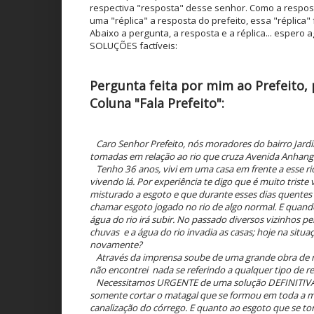
respectiva "resposta" desse senhor. Como a resposta
uma "réplica" a resposta do prefeito, essa "réplica
Abaixo a pergunta, a resposta e a réplica... esper
SOLUÇÕES factíveis:
Pergunta feita por mim ao Prefeito, 
Coluna "Fala Prefeito":
Caro Senhor Prefeito, nós moradores do bairro Jard
tomadas em relação ao rio que cruza Avenida Anhang
Tenho 36 anos, vivi em uma casa em frente a esse ri
vivendo lá. Por experiência te digo que é muito tris
misturado a esgoto e que durante esses dias quentes
chamar esgoto jogado no rio de algo normal. E quand
água do rio irá subir. No passado diversos vizinhos p
chuvas e a água do rio invadia as casas; hoje na situa
novamente?
Através da imprensa soube de uma grande obra de re
não encontrei nada se referindo a qualquer tipo de re
Necessitamos URGENTE de uma solução DEFINITIVA p
somente cortar o matagal que se formou em toda a 
canalização do córrego. E quanto ao esgoto que se t