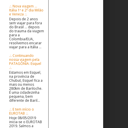
.:. Nova viagem ...
Itália 1º e 2º dia Milão
e Veneza .:.
Depois de 2 anos
sem viajar para fora
do Brasil ... depois
do trauma da viagem
para a
Colombia/EUA,
resolvemos encarar
viajar para a Itália ...
.:. Continuando
nossa viagem pela
PATAGÔNIA: Esquel
.:.
Estamos em Esquel,
na província de
Chubut, Esquel fica a
mais ou menos
280km de Bariloche.
É uma cidadezinha
pequena, bem
diferente de Baril...
.:. E tem início o
EUROTAB .:.
Hoje 08/05/2019
inicia-se o EUROTAB
2019. Saímos a