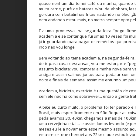
quase nenhum dia tomei café da manha, quando to
muita carne, purê de batatas e/ou de abobora, la
gordura com batatinhas fritas nadando no óleo;
ja
nem andando estou mais, no metro sempre opto pela 
Fiz uma promessa, na segunda-feira “pego firm
academia e se contar que fui umas 10 vezes foi muit
já ir guardando para pagar os remédios que precisa
indo não vou longe.
Bem voltando ao tema academia, na segunda-feira,
de ir para casa descansar, vou me esforçar e “peg
assunto bicicleta: vou comprar a minha nova para 
antiga e assim saímos juntos para pedalar com u
noite e finais de semana; assim me enturmo um pouc
Academia, bicicleta, exercício é uma questão de co
sem ele não há como sobreviver... então a gente trab
A bike eu curto muito, o problema foi ter parado 
Brasil, mais especificamente em São Roque as cois
pedalavamos 30, 40km, chegamos a mais de 100km 
uma cervejinha e tal ... e assim íamos levando (e 
meses eu leia novamente esse mesmo assunto aqui 
emagrecer, que cheguei aos 72kg e que estou levan