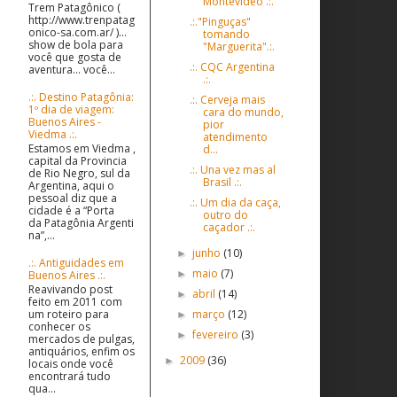
Montevideo .:.
Trem Patagônico (
http://www.trenpatag
.:."Pinguças"
onico-sa.com.ar/ )...
tomando
show de bola para
"Marguerita".:.
você que gosta de
.:. CQC Argentina
aventura... você...
.:.
.:. Destino Patagônia:
.:. Cerveja mais
1º dia de viagem:
cara do mundo,
Buenos Aires -
pior
Viedma .:.
atendimento
Estamos em Viedma ,
d...
capital da Provincia
.:. Una vez mas al
de Rio Negro, sul da
Brasil .:.
Argentina, aqui o
pessoal diz que a
.:. Um dia da caça,
cidade é a “Porta
outro do
da Patagônia Argenti
caçador .:.
na”,...
junho
(10)
►
.:. Antiguidades em
maio
(7)
►
Buenos Aires .:.
Reavivando post
abril
(14)
►
feito em 2011 com
março
(12)
um roteiro para
►
conhecer os
fevereiro
(3)
►
mercados de pulgas,
antiquários, enfim os
2009
(36)
►
locais onde você
encontrará tudo
qua...