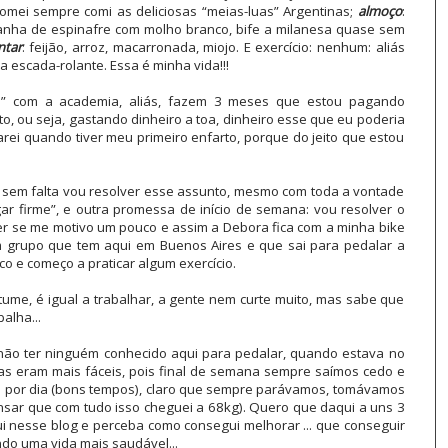
mei sempre comi as deliciosas “meias-luas” Argentinas;
almoço
:
sanha de espinafre com molho branco, bife a milanesa quase sem
ntar
: feijão, arroz, macarronada, miojo. E exercício: nenhum: aliás
escada-rolante. Essa é minha vida!!!
e” com a academia, aliás, fazem 3 meses que estou pagando
o, ou seja, gastando dinheiro a toa, dinheiro esse que eu poderia
rei quando tiver meu primeiro enfarto, porque do jeito que estou
 sem falta vou resolver esse assunto, mesmo com toda a vontade
ar firme”, e outra promessa de início de semana: vou resolver o
ver se me motivo um pouco e assim a Debora fica com a minha bike
m grupo que tem aqui em Buenos Aires e que sai para pedalar a
o e começo a praticar algum exercício.
stume, é igual a trabalhar, a gente nem curte muito, mas sabe que
alha...
e não ter ninguém conhecido aqui para pedalar, quando estava no
as eram mais fáceis, pois final de semana sempre saímos cedo e
por dia (bons tempos), claro que sempre parávamos, tomávamos
pensar que com tudo isso cheguei a 68kg). Quero que daqui a uns 3
nesse blog e perceba como consegui melhorar ... que conseguir
do uma vida mais saudável...