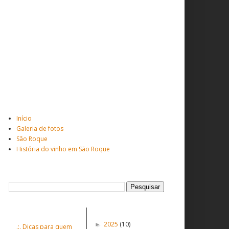
Total de visitantes
Veja mais ...
Início
Galeria de fotos
São Roque
História do vinho em São Roque
Pesquisar este blog
Postagens populares
Postagens Antigas
2025
(10)
►
.:. Dicas para quem