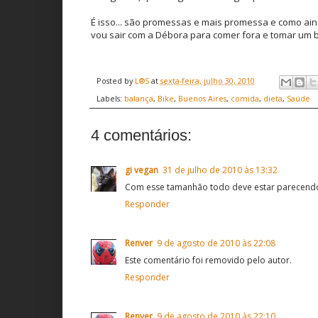
É isso... são promessas e mais promessa e como ain
vou sair com a Débora para comer fora e tomar um b
Posted by
L®S
at
sexta-feira, julho 30, 2010
Labels:
balança
,
Bike
,
Buenos Aires
,
comida
,
dieta
,
Saúde
4 comentários:
gi vegan
31 de julho de 2010 às 13:32
Com esse tamanhão todo deve estar parecendo
Responder
Renver
9 de agosto de 2010 às 22:08
Este comentário foi removido pelo autor.
Responder
Renver
9 de agosto de 2010 às 22:10