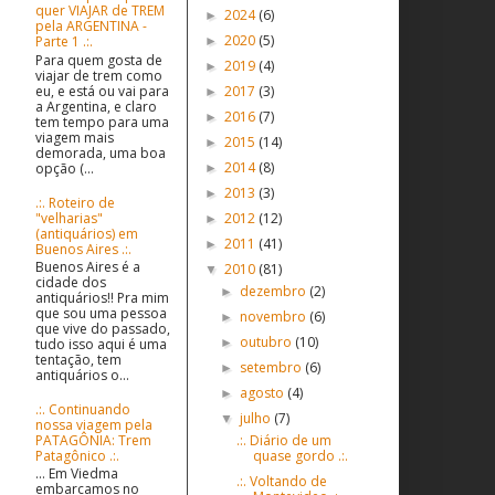
quer VIAJAR de TREM
2024
(6)
►
pela ARGENTINA -
2020
(5)
Parte 1 .:.
►
Para quem gosta de
2019
(4)
►
viajar de trem como
eu, e está ou vai para
2017
(3)
►
a Argentina, e claro
2016
(7)
►
tem tempo para uma
viagem mais
2015
(14)
►
demorada, uma boa
2014
(8)
opção (...
►
2013
(3)
►
.:. Roteiro de
"velharias"
2012
(12)
►
(antiquários) em
2011
(41)
►
Buenos Aires .:.
Buenos Aires é a
2010
(81)
▼
cidade dos
dezembro
(2)
►
antiquários!! Pra mim
que sou uma pessoa
novembro
(6)
►
que vive do passado,
outubro
(10)
tudo isso aqui é uma
►
tentação, tem
setembro
(6)
►
antiquários o...
agosto
(4)
►
.:. Continuando
julho
(7)
▼
nossa viagem pela
PATAGÔNIA: Trem
.:. Diário de um
Patagônico .:.
quase gordo .:.
... Em Viedma
.:. Voltando de
embarcamos no