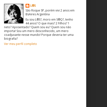
L®S
São Roque SP, porém vivi 2 anos em
BsAires Argentina
Eu sou L®S?, moro em S®Q?, tenho
44 anos? O que mais? 2 Filhos? 1
neto? Aposentado? Quem sou eu? Quem sou não
importa! Sou um mero desconhecido, um mero
coadjuvante nesse mundo! Porque deveria ter uma
biografia?
Ver meu perfil completo