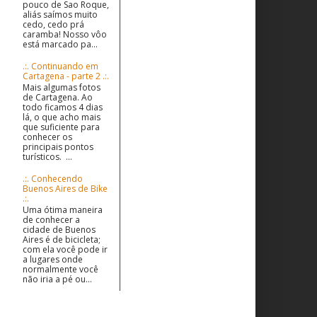
pouco de Sao Roque,
aliás saímos muito
cedo, cedo prá
caramba! Nosso vôo
está marcado pa...
.:. Continuando em
Cartagena - parte 2 .:.
Mais algumas fotos
de Cartagena. Ao
todo ficamos 4 dias
lá, o que acho mais
que suficiente para
conhecer os
principais pontos
turísticos. ...
.:. Conhecendo
Buenos Aires de Bike
.:.
Uma ótima maneira
de conhecer a
cidade de Buenos
Aires é de bicicleta;
com ela você pode ir
a lugares onde
normalmente você
não iria a pé ou...
O que sou? Quem sou?