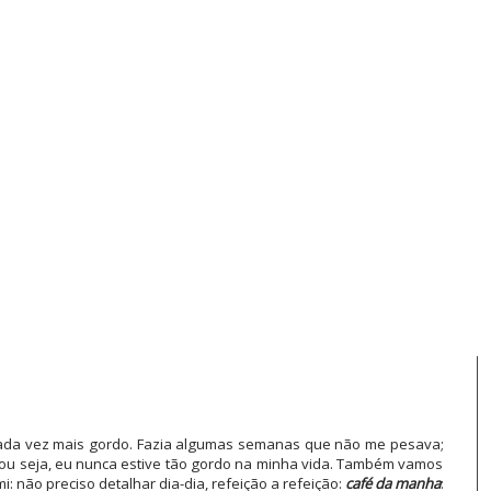
 cada vez mais gordo. Fazia algumas semanas que não me pesava;
g, ou seja, eu nunca estive tão gordo na minha vida. Também vamos
i: não preciso detalhar dia-dia, refeição a refeição:
café da manha
: