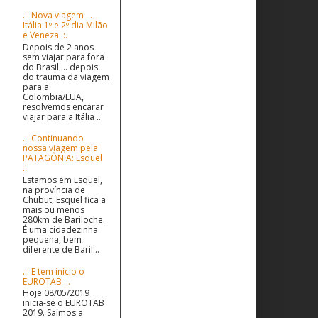
.:. Nova viagem ...
Itália 1º e 2º dia Milão
e Veneza .:.
Depois de 2 anos
sem viajar para fora
do Brasil ... depois
do trauma da viagem
para a
Colombia/EUA,
resolvemos encarar
viajar para a Itália ...
.:. Continuando
nossa viagem pela
PATAGÔNIA: Esquel
.:.
Estamos em Esquel,
na província de
Chubut, Esquel fica a
mais ou menos
280km de Bariloche.
É uma cidadezinha
pequena, bem
diferente de Baril...
.:. E tem início o
EUROTAB .:.
Hoje 08/05/2019
inicia-se o EUROTAB
2019. Saímos a