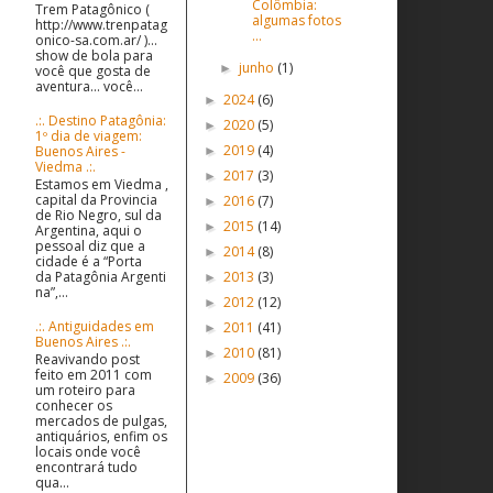
Colômbia:
Trem Patagônico (
algumas fotos
http://www.trenpatag
...
onico-sa.com.ar/ )...
show de bola para
junho
(1)
►
você que gosta de
aventura... você...
2024
(6)
►
.:. Destino Patagônia:
2020
(5)
►
1º dia de viagem:
2019
(4)
Buenos Aires -
►
Viedma .:.
2017
(3)
►
Estamos em Viedma ,
capital da Provincia
2016
(7)
►
de Rio Negro, sul da
2015
(14)
►
Argentina, aqui o
pessoal diz que a
2014
(8)
►
cidade é a “Porta
2013
(3)
da Patagônia Argenti
►
na”,...
2012
(12)
►
.:. Antiguidades em
2011
(41)
►
Buenos Aires .:.
2010
(81)
►
Reavivando post
feito em 2011 com
2009
(36)
►
um roteiro para
conhecer os
mercados de pulgas,
antiquários, enfim os
locais onde você
encontrará tudo
qua...