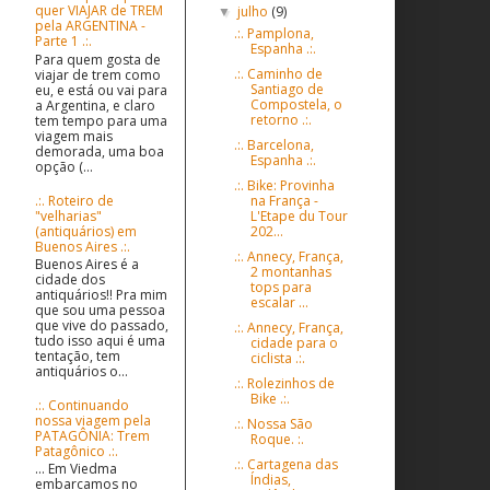
quer VIAJAR de TREM
julho
(9)
▼
pela ARGENTINA -
.:. Pamplona,
Parte 1 .:.
Espanha .:.
Para quem gosta de
.:. Caminho de
viajar de trem como
Santiago de
eu, e está ou vai para
Compostela, o
a Argentina, e claro
retorno .:.
tem tempo para uma
viagem mais
.:. Barcelona,
demorada, uma boa
Espanha .:.
opção (...
.:. Bike: Provinha
.:. Roteiro de
na França -
"velharias"
L'Etape du Tour
(antiquários) em
202...
Buenos Aires .:.
.:. Annecy, França,
Buenos Aires é a
2 montanhas
cidade dos
tops para
antiquários!! Pra mim
escalar ...
que sou uma pessoa
que vive do passado,
.:. Annecy, França,
tudo isso aqui é uma
cidade para o
tentação, tem
ciclista .:.
antiquários o...
.:. Rolezinhos de
Bike .:.
.:. Continuando
nossa viagem pela
.:. Nossa São
PATAGÔNIA: Trem
Roque. :.
Patagônico .:.
.:. Cartagena das
... Em Viedma
Índias,
embarcamos no