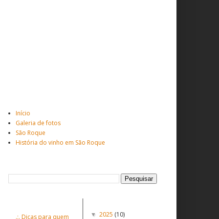
Total de visitantes
Veja mais ...
Início
Galeria de fotos
São Roque
História do vinho em São Roque
Pesquisar este blog
Postagens populares
Postagens Antigas
2025
(10)
▼
.:. Dicas para quem