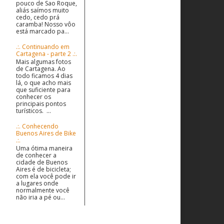
pouco de Sao Roque,
aliás saímos muito
cedo, cedo prá
caramba! Nosso vôo
está marcado pa...
.:. Continuando em
Cartagena - parte 2 .:.
Mais algumas fotos
de Cartagena. Ao
todo ficamos 4 dias
lá, o que acho mais
que suficiente para
conhecer os
principais pontos
turísticos. ...
.:. Conhecendo
Buenos Aires de Bike
.:.
Uma ótima maneira
de conhecer a
cidade de Buenos
Aires é de bicicleta;
com ela você pode ir
a lugares onde
normalmente você
não iria a pé ou...
O que sou? Quem sou?