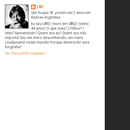
L®S
São Roque SP, porém vivi 2 anos em
BsAires Argentina
Eu sou L®S?, moro em S®Q?, tenho
44 anos? O que mais? 2 Filhos? 1
neto? Aposentado? Quem sou eu? Quem sou não
importa! Sou um mero desconhecido, um mero
coadjuvante nesse mundo! Porque deveria ter uma
biografia?
Ver meu perfil completo